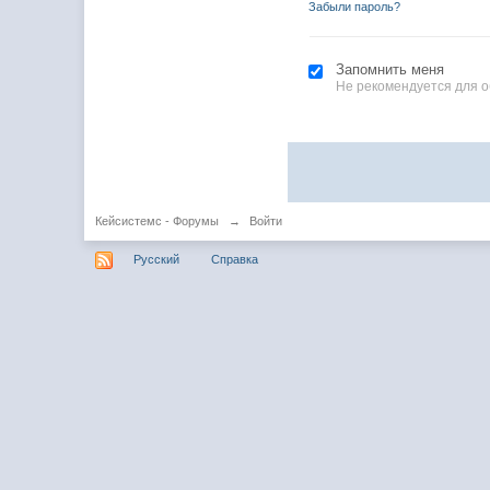
Забыли пароль?
Запомнить меня
Не рекомендуется для 
Кейсистемс - Форумы
→
Войти
Русский
Справка