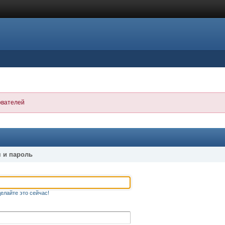
ователей
 и пароль
елайте это сейчас!