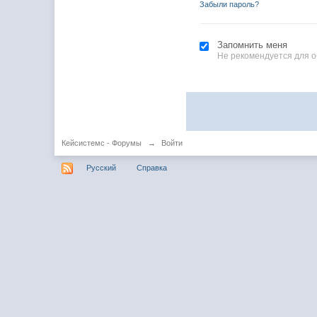
Забыли пароль?
Запомнить меня
Не рекомендуется для 
Кейсистемс - Форумы
→
Войти
Русский
Справка