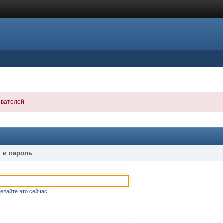
ователей
 и пароль
елайте это сейчас!