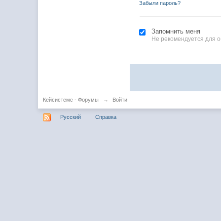
Забыли пароль?
Запомнить меня
Не рекомендуется для 
Кейсистемс - Форумы
→
Войти
Русский
Справка