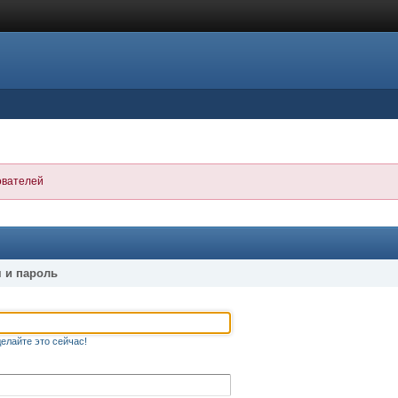
ователей
 и пароль
елайте это сейчас!