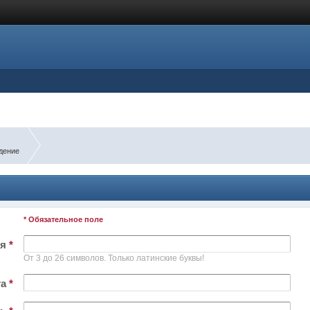
дение
* Обязательное поле
ля
*
От 3 до 26 символов. Только латинские буквы!
та
*