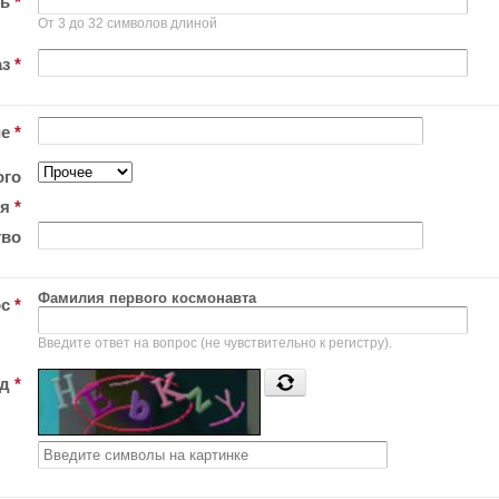
ль
*
От 3 до 32 символов длиной
аз
*
ие
*
ого
ия
*
тво
Фамилия первого космонавта
ос
*
Введите ответ на вопрос (не чувствительно к регистру).
од
*