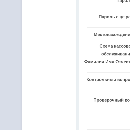
Паро
Пароль еще р
Местонахожден
Схема кассов
обслуживан
Фамилия Имя Отчес
Контрольный вопр
Проверочный к