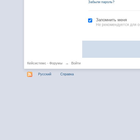
Забыли пароль?
Запомнить меня
Не рекомендуется для 
Кейсистемс - Форумы
→
Войти
Русский
Справка