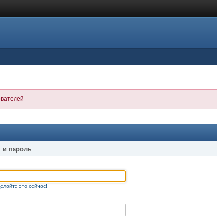
ователей
 и пароль
елайте это сейчас!