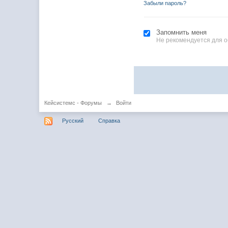
Забыли пароль?
Запомнить меня
Не рекомендуется для 
Кейсистемс - Форумы
→
Войти
Русский
Справка