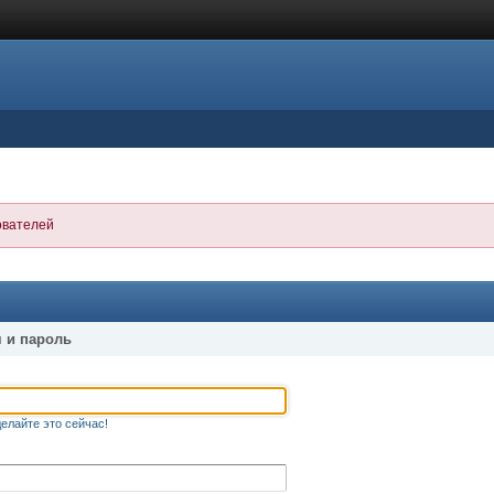
ователей
 и пароль
елайте это сейчас!