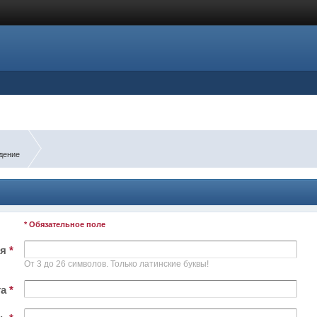
дение
* Обязательное поле
ля
*
От 3 до 26 символов. Только латинские буквы!
та
*