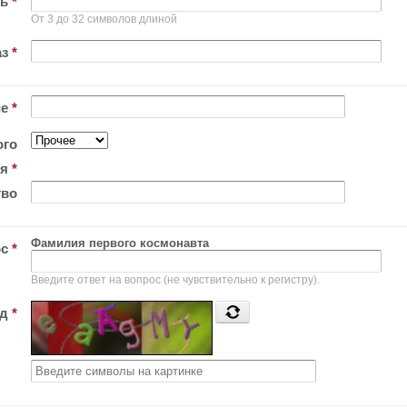
ль
*
От 3 до 32 символов длиной
аз
*
ие
*
ого
ия
*
тво
Фамилия первого космонавта
ос
*
Введите ответ на вопрос (не чувствительно к регистру).
од
*