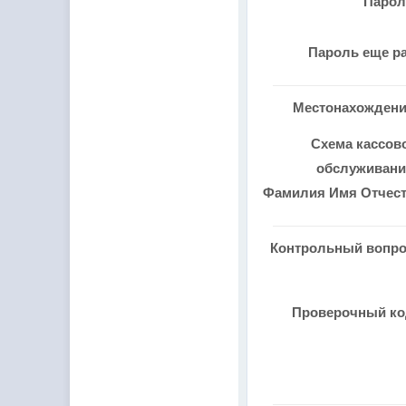
Паро
Пароль еще р
Местонахожден
Схема кассов
обслуживан
Фамилия Имя Отчес
Контрольный вопр
Проверочный к