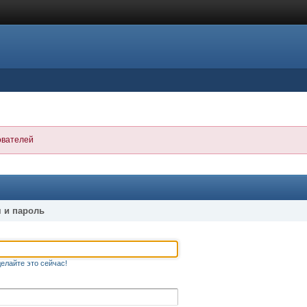
ователей
 и пароль
елайте это сейчас!