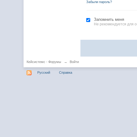
Забыли пароль?
Запомнить меня
Не рекомендуется для 
Кейсистемс - Форумы
→
Войти
Русский
Справка