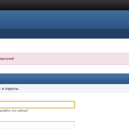
ователей
 и пароль
елайте это сейчас!