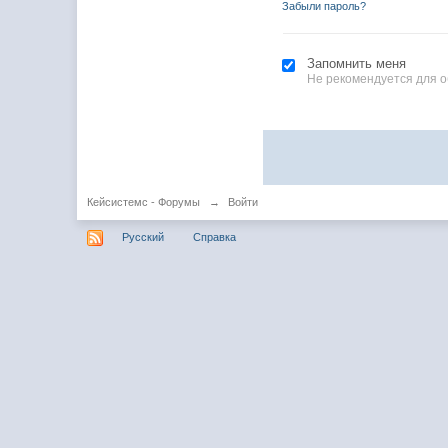
Забыли пароль?
Запомнить меня
Не рекомендуется для 
Кейсистемс - Форумы
→
Войти
Русский
Справка