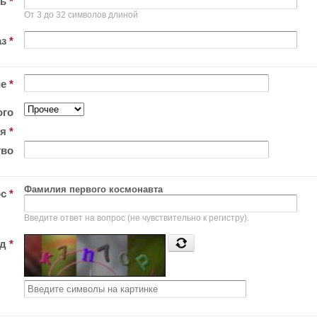
ль
*
От 3 до 32 символов длиной
аз
*
ие
*
ого
ия
*
тво
Фамилия первого космонавта
ос
*
Введите ответ на вопрос (не чувствительно к регистру).
од
*