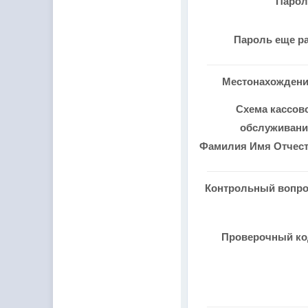
Паро
Пароль еще р
Местонахожден
Схема кассов
обслуживан
Фамилия Имя Отчес
Контрольный вопр
Проверочный к