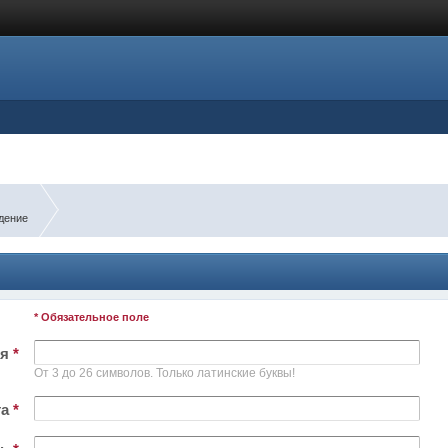
дение
* Обязательное поле
ля
*
От 3 до 26 символов. Только латинские буквы!
та
*