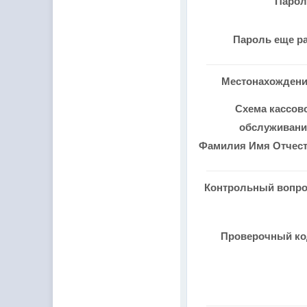
Паро
Пароль еще р
Местонахожден
Схема кассов
обслуживан
Фамилия Имя Отчес
Контрольный вопр
Проверочный к