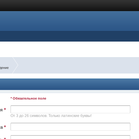
дение
* Обязательное поле
ля
*
От 3 до 26 символов. Только латинские буквы!
та
*