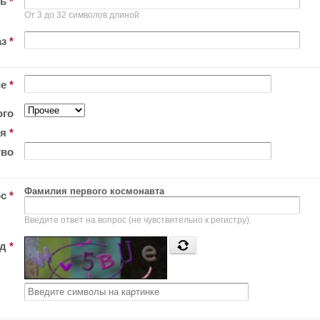
ль
*
От 3 до 32 символов длиной
аз
*
ие
*
ого
ия
*
тво
Фамилия первого космонавта
ос
*
Введите ответ на вопрос (не чувствительно к регистру).
од
*