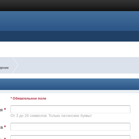
дение
* Обязательное поле
ля
*
От 3 до 26 символов. Только латинские буквы!
та
*