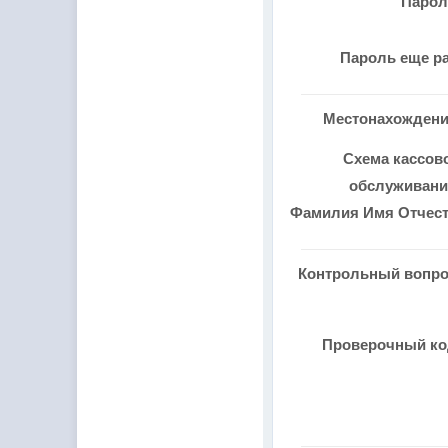
Паро
Пароль еще р
Местонахожден
Схема кассов
обслуживан
Фамилия Имя Отчес
Контрольный вопр
Проверочный к