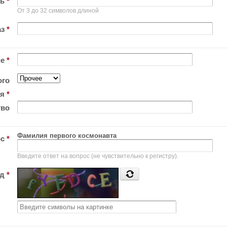
ль
*
От 3 до 32 символов длиной
аз
*
ие
*
ого
ия
*
тво
Фамилия первого космонавта
ос
*
Введите ответ на вопрос (не чувствительно к регистру).
од
*