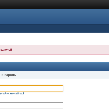
ователей
 и пароль
елайте это сейчас!