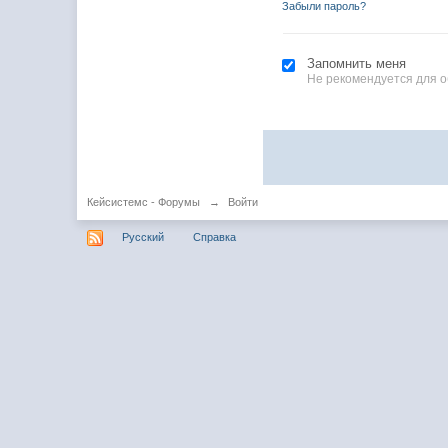
Забыли пароль?
Запомнить меня
Не рекомендуется для 
Кейсистемс - Форумы
→
Войти
Русский
Справка