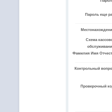
Паро
Пароль еще р
Местонахожден
Схема кассов
обслуживан
Фамилия Имя Отчес
Контрольный вопр
Проверочный к