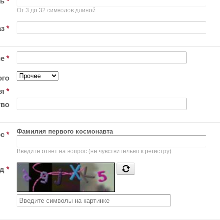
ль
*
От 3 до 32 символов длиной
аз
*
ие
*
ого
ия
*
тво
Фамилия первого космонавта
ос
*
Введите ответ на вопрос (не чувствительно к регистру).
од
*