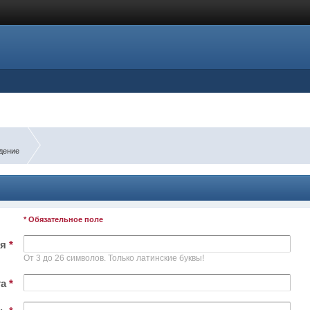
дение
* Обязательное поле
ля
*
От 3 до 26 символов. Только латинские буквы!
та
*