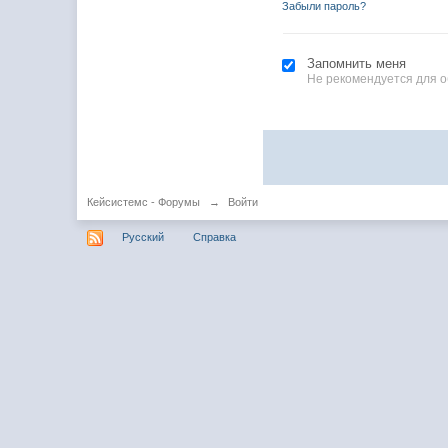
Забыли пароль?
Запомнить меня
Не рекомендуется для 
Кейсистемс - Форумы
→
Войти
Русский
Справка