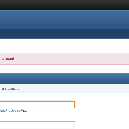
ователей
 и пароль
елайте это сейчас!