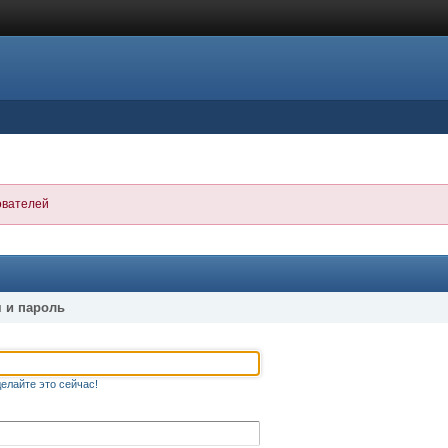
ователей
 и пароль
елайте это сейчас!