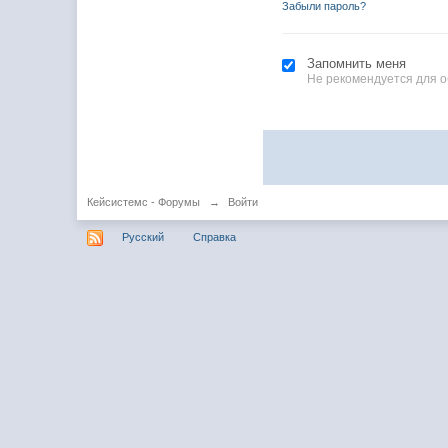
Забыли пароль?
Запомнить меня
Не рекомендуется для 
Кейсистемс - Форумы
→
Войти
Русский
Справка