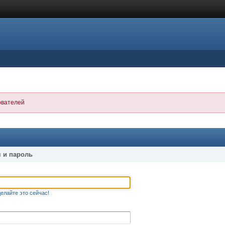
ователей
 и пароль
елайте это сейчас!