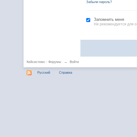
Забыли пароль?
Запомнить меня
Не рекомендуется для 
Кейсистемс - Форумы
→
Войти
Русский
Справка