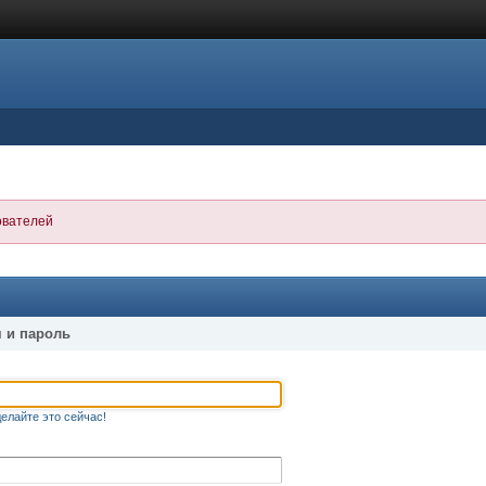
ователей
 и пароль
елайте это сейчас!