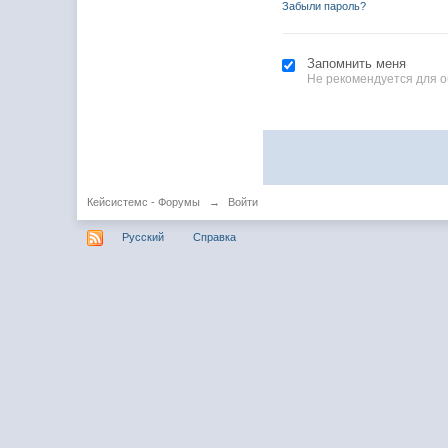
Забыли пароль?
Запомнить меня
Не рекомендуется для 
Кейсистемс - Форумы
→
Войти
Русский
Справка