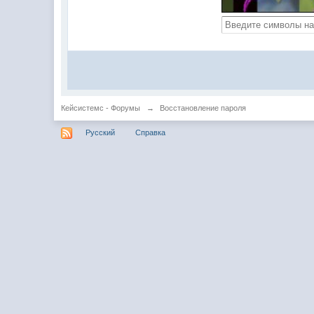
Кейсистемс - Форумы
→
Восстановление пароля
Русский
Справка