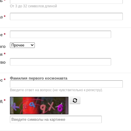
ль
*
От 3 до 32 символов длиной
аз
*
ие
*
ого
ия
*
тво
Фамилия первого космонавта
ос
*
Введите ответ на вопрос (не чувствительно к регистру).
од
*