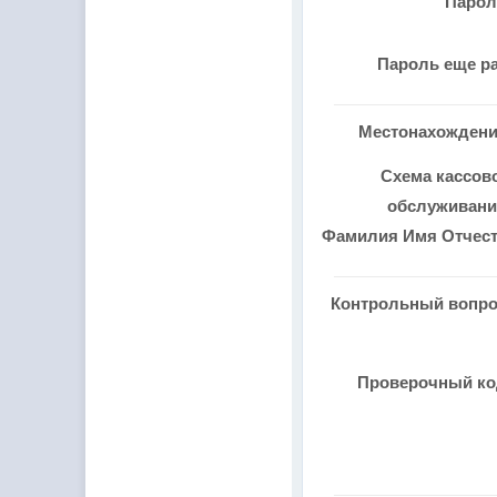
Паро
Пароль еще р
Местонахожден
Схема кассов
обслуживан
Фамилия Имя Отчес
Контрольный вопр
Проверочный к