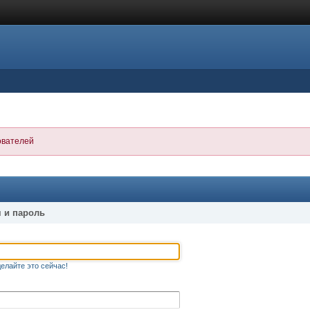
ователей
 и пароль
елайте это сейчас!