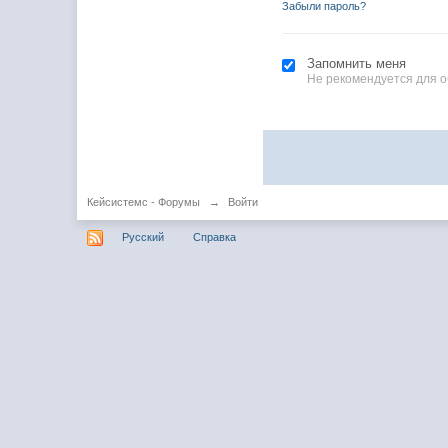
Забыли пароль?
Запомнить меня
Не рекомендуется для 
Кейсистемс - Форумы
→
Войти
Русский
Справка