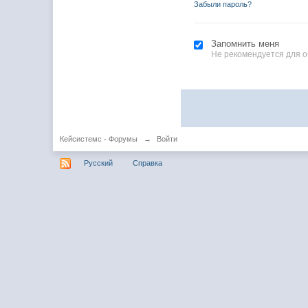
Забыли пароль?
Запомнить меня
Не рекомендуется для 
Кейсистемс - Форумы
→
Войти
Русский
Справка