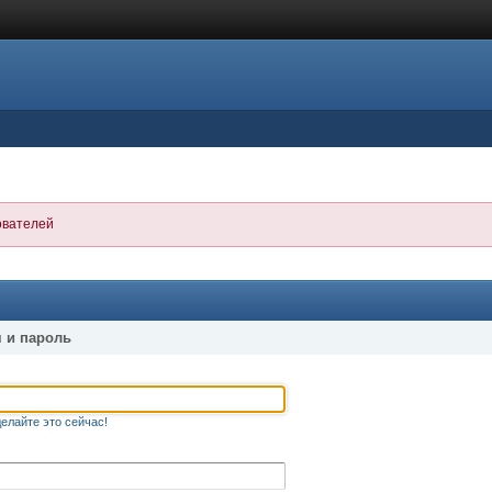
ователей
 и пароль
елайте это сейчас!