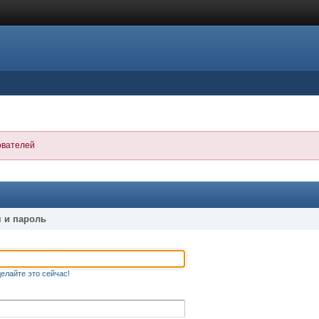
ователей
 и пароль
елайте это сейчас!