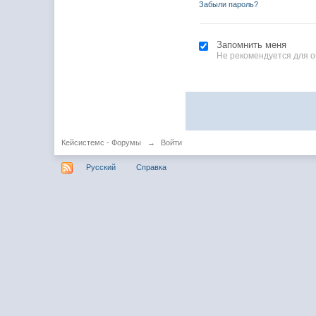
Забыли пароль?
Запомнить меня
Не рекомендуется для 
Кейсистемс - Форумы
→
Войти
Русский
Справка