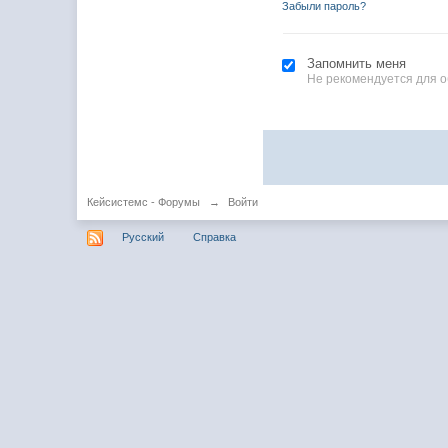
Забыли пароль?
Запомнить меня
Не рекомендуется для 
Кейсистемс - Форумы
→
Войти
Русский
Справка