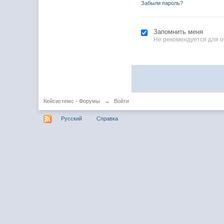
Забыли пароль?
Запомнить меня
Не рекомендуется для 
Кейсистемс - Форумы
→
Войти
Русский
Справка