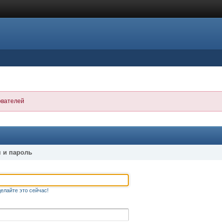
ователей
 и пароль
елайте это сейчас!