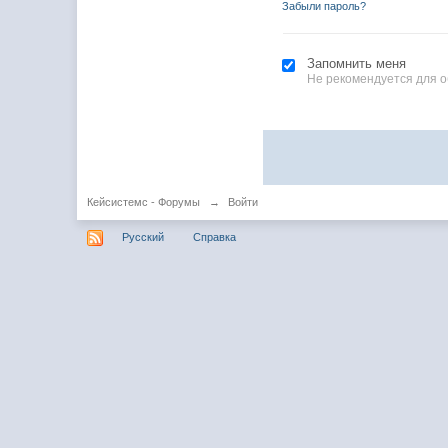
Забыли пароль?
Запомнить меня
Не рекомендуется для 
Кейсистемс - Форумы
→
Войти
Русский
Справка