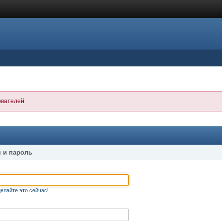
ователей
 и пароль
елайте это сейчас!