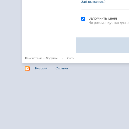
Забыли пароль?
Запомнить меня
Не рекомендуется для 
Кейсистемс - Форумы
→
Войти
Русский
Справка