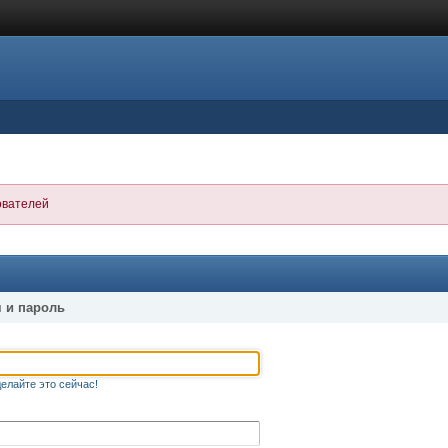
ователей
 и пароль
елайте это сейчас!