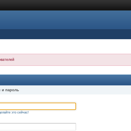
ователей
 и пароль
елайте это сейчас!