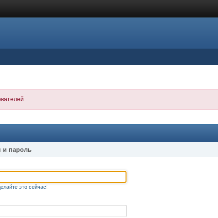
ователей
 и пароль
елайте это сейчас!