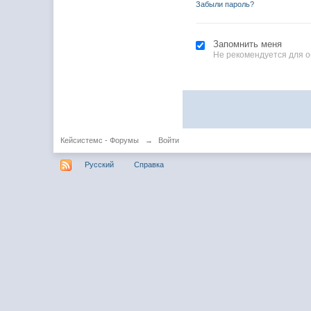
Забыли пароль?
Запомнить меня
Не рекомендуется для 
Кейсистемс - Форумы
→
Войти
Русский
Справка