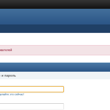
ователей
 и пароль
елайте это сейчас!