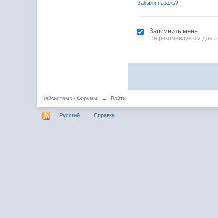
Забыли пароль?
Запомнить меня
Не рекомендуется для 
Кейсистемс - Форумы
→
Войти
Русский
Справка