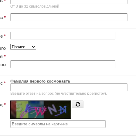
ль
*
От 3 до 32 символов длиной
аз
*
ие
*
ого
ия
*
тво
Фамилия первого космонавта
ос
*
Введите ответ на вопрос (не чувствительно к регистру).
од
*