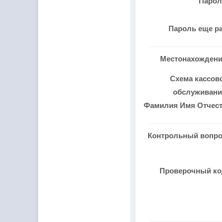
Паро
Пароль еще р
Местонахожден
Схема кассов
обслуживан
Фамилия Имя Отчес
Контрольный вопр
Проверочный к