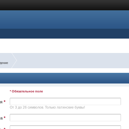
дение
* Обязательное поле
ля
*
От 3 до 26 символов. Только латинские буквы!
та
*