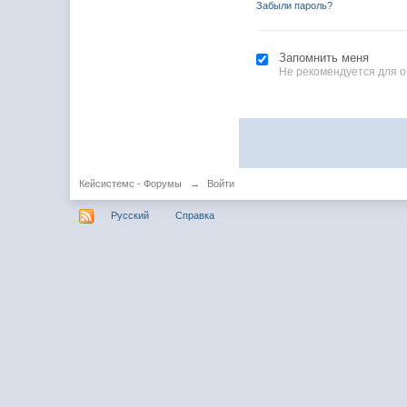
Забыли пароль?
Запомнить меня
Не рекомендуется для 
Кейсистемс - Форумы
→
Войти
Русский
Справка