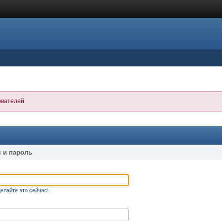
ователей
 и пароль
елайте это сейчас!