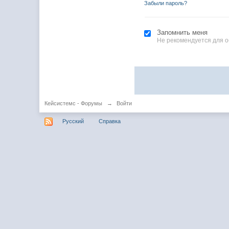
Забыли пароль?
Запомнить меня
Не рекомендуется для 
Кейсистемс - Форумы
→
Войти
Русский
Справка