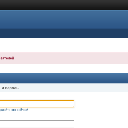
ователей
 и пароль
елайте это сейчас!