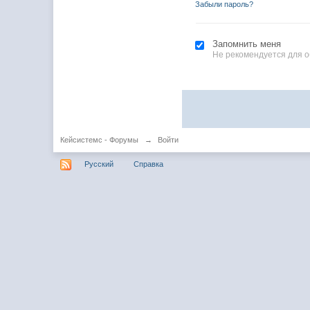
Забыли пароль?
Запомнить меня
Не рекомендуется для 
Кейсистемс - Форумы
→
Войти
Русский
Справка