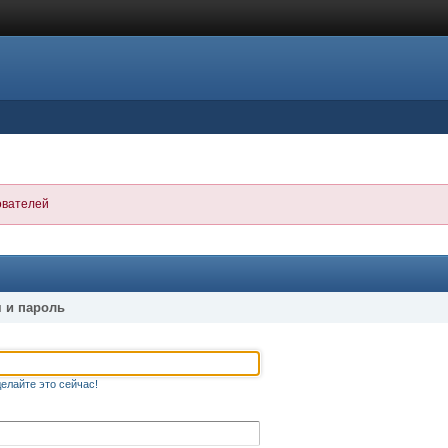
ователей
 и пароль
елайте это сейчас!