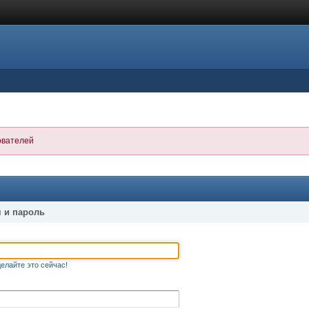
ователей
 и пароль
елайте это сейчас!