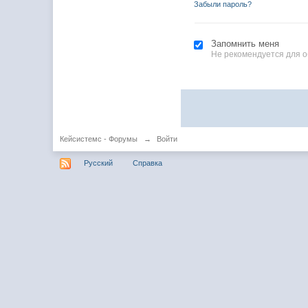
Забыли пароль?
Запомнить меня
Не рекомендуется для 
Кейсистемс - Форумы
→
Войти
Русский
Справка