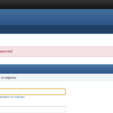
ователей
 и пароль
елайте это сейчас!