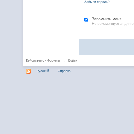
Забыли пароль?
Запомнить меня
Не рекомендуется для 
Кейсистемс - Форумы
→
Войти
Русский
Справка