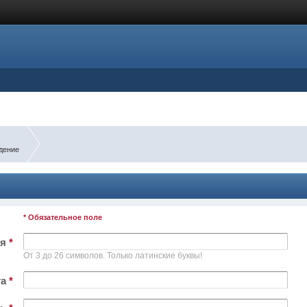
дение
* Обязательное поле
ля
*
От 3 до 26 символов. Только латинские буквы!
та
*