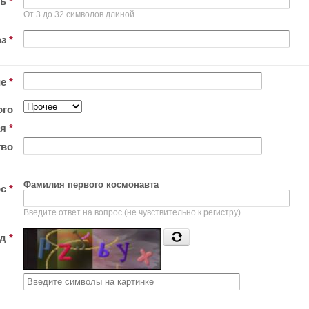
ль
*
От 3 до 32 символов длиной
аз
*
ие
*
ого
ия
*
тво
Фамилия первого космонавта
ос
*
Введите ответ на вопрос (не чувствительно к регистру).
од
*