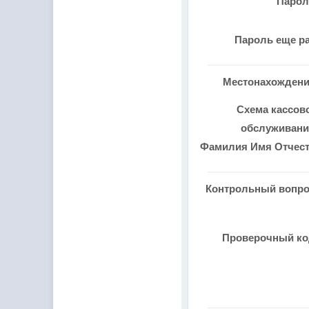
Паро
Пароль еще р
Местонахожден
Схема кассов
обслуживан
Фамилия Имя Отчес
Контрольный вопр
Проверочный к