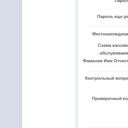
Паро
Пароль еще р
Местонахожден
Схема кассов
обслуживан
Фамилия Имя Отчес
Контрольный вопр
Проверочный к