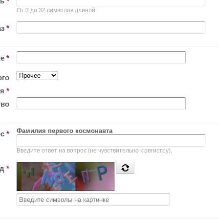
ль
*
От 3 до 32 символов длиной
аз
*
ие
*
ого
ия
*
тво
Фамилия первого космонавта
ос
*
Введите ответ на вопрос (не чувствительно к регистру).
од
*