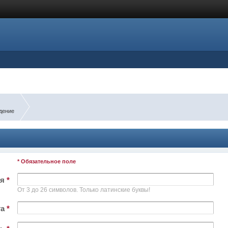
дение
* Обязательное поле
ля
*
От 3 до 26 символов. Только латинские буквы!
та
*