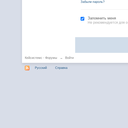
Забыли пароль?
Запомнить меня
Не рекомендуется для 
Кейсистемс - Форумы
→
Войти
Русский
Справка