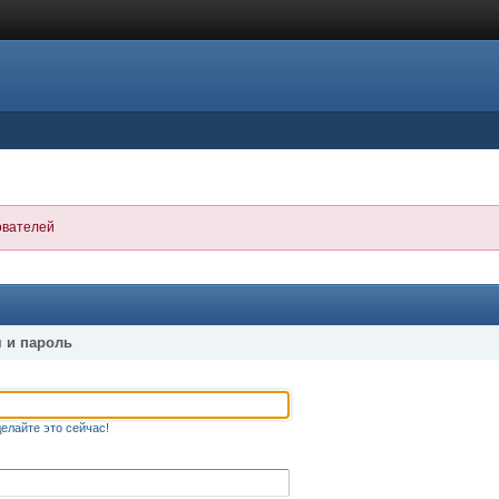
ователей
 и пароль
елайте это сейчас!