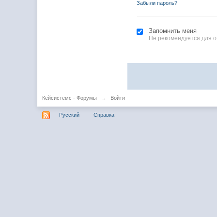
Забыли пароль?
Запомнить меня
Не рекомендуется для 
Кейсистемс - Форумы
→
Войти
Русский
Справка