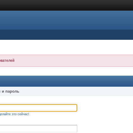
ователей
 и пароль
елайте это сейчас!