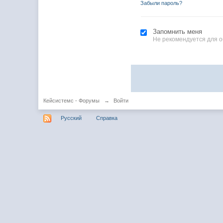
Забыли пароль?
Запомнить меня
Не рекомендуется для 
Кейсистемс - Форумы
→
Войти
Русский
Справка