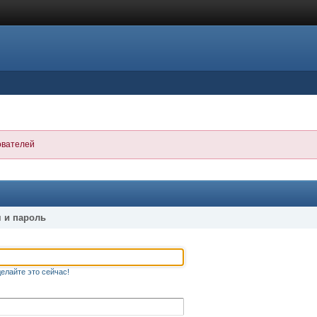
ователей
 и пароль
елайте это сейчас!