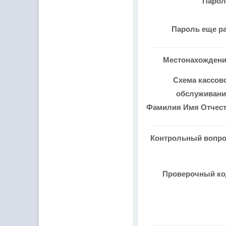
Паро
Пароль еще р
Местонахожден
Схема кассов
обслуживан
Фамилия Имя Отчес
Контрольный вопр
Проверочный к