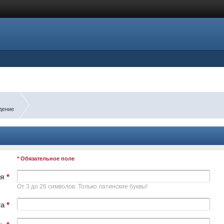
дение
* Обязательное поле
ля
*
От 3 до 26 символов. Только латинские буквы!
та
*