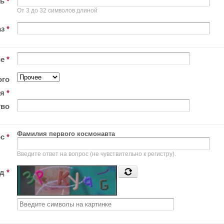
ль
*
От 3 до 32 символов длиной
аз
*
ие
*
ого
ия
*
тво
Фамилия первого космонавта
ос
*
Введите ответ на вопрос (не чувствительно к регистру).
од
*