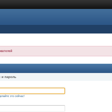
ователей
 и пароль
елайте это сейчас!