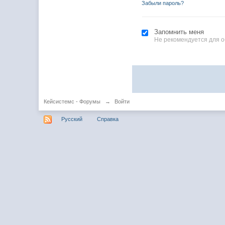
Забыли пароль?
Запомнить меня
Не рекомендуется для 
Кейсистемс - Форумы
→
Войти
Русский
Справка