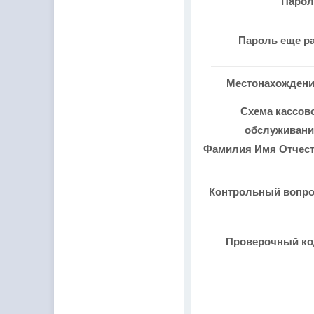
Паро
Пароль еще р
Местонахожден
Схема кассов
обслуживан
Фамилия Имя Отчес
Контрольный вопр
Проверочный к