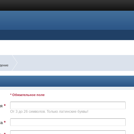
дение
* Обязательное поле
ля
*
От 3 до 26 символов. Только латинские буквы!
та
*