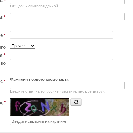
ль
*
От 3 до 32 символов длиной
аз
*
ие
*
ого
ия
*
тво
Фамилия первого космонавта
ос
*
Введите ответ на вопрос (не чувствительно к регистру).
од
*