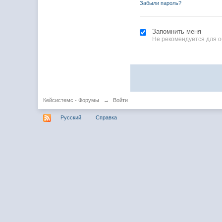
Забыли пароль?
Запомнить меня
Не рекомендуется для 
Кейсистемс - Форумы
→
Войти
Русский
Справка