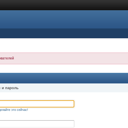
ователей
 и пароль
елайте это сейчас!