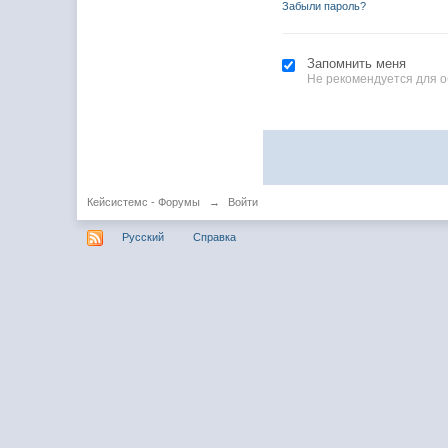
Забыли пароль?
Запомнить меня
Не рекомендуется для 
Кейсистемс - Форумы
→
Войти
Русский
Справка