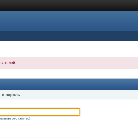
ователей
 и пароль
елайте это сейчас!