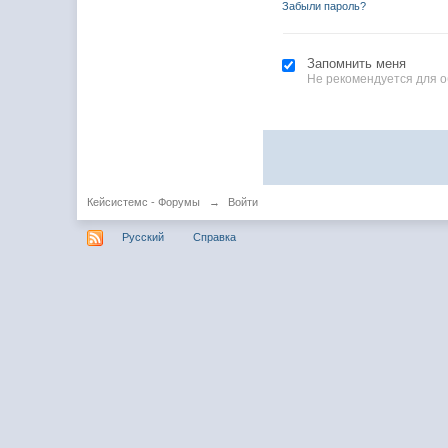
Забыли пароль?
Запомнить меня
Не рекомендуется для 
Кейсистемс - Форумы
→
Войти
Русский
Справка