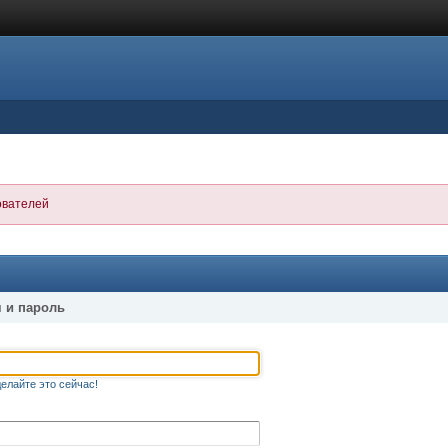
ователей
 и пароль
елайте это сейчас!