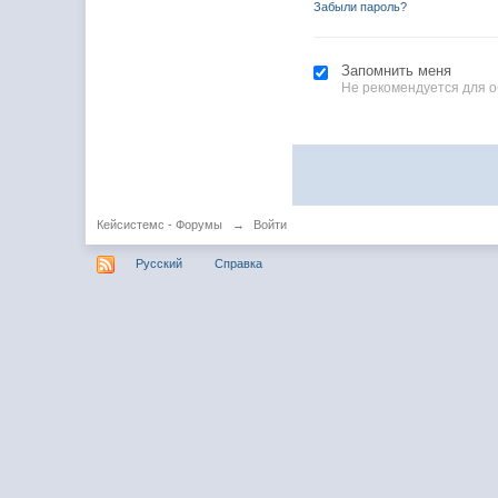
Забыли пароль?
Запомнить меня
Не рекомендуется для 
Кейсистемс - Форумы
→
Войти
Русский
Справка