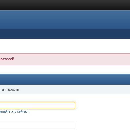
ователей
 и пароль
елайте это сейчас!