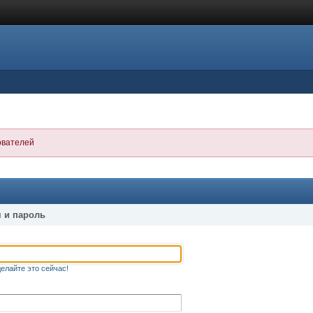
ователей
 и пароль
елайте это сейчас!