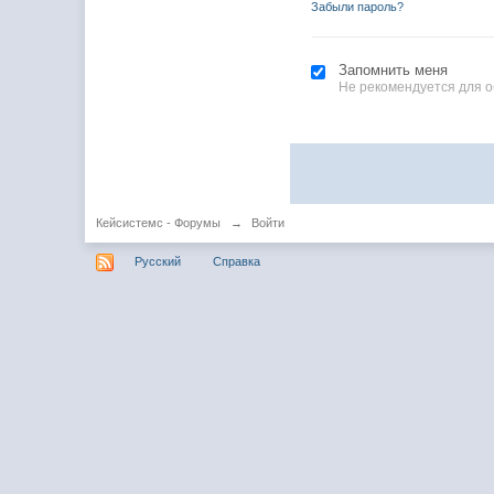
Забыли пароль?
Запомнить меня
Не рекомендуется для 
Кейсистемс - Форумы
→
Войти
Русский
Справка