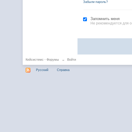
Забыли пароль?
Запомнить меня
Не рекомендуется для 
Кейсистемс - Форумы
→
Войти
Русский
Справка