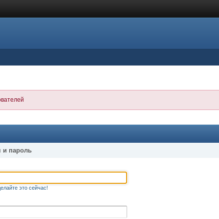
ователей
 и пароль
елайте это сейчас!